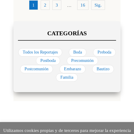
1
2
3
16
Sig.
…
Todos los Reportajes
Boda
Preboda
Postboda
Precomunión
Postcomunión
Embarazo
Bautizo
Familia
Utilizamos cookies propias y de terceros para mejorar la experiencia