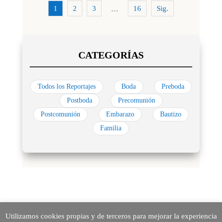
1
2
3
16
Sig.
…
Todos los Reportajes
Boda
Preboda
Postboda
Precomunión
Postcomunión
Embarazo
Bautizo
Familia
Utilizamos cookies propias y de terceros para mejorar la experiencia