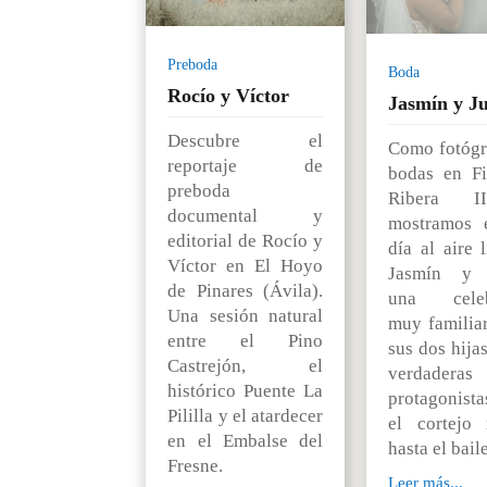
Preboda
Boda
Rocío y Víctor
Jasmín y Ju
Descubre el
Como fotógr
reportaje de
bodas en F
preboda
Ribera I
documental y
mostramos 
editorial de Rocío y
día al aire 
Víctor en El Hoyo
Jasmín y J
de Pinares (Ávila).
una celeb
Una sesión natural
muy familia
entre el Pino
sus dos hija
Castrejón, el
verdaderas
histórico Puente La
protagonista
Pililla y el atardecer
el cortejo 
en el Embalse del
hasta el baile
Fresne.
Leer más...