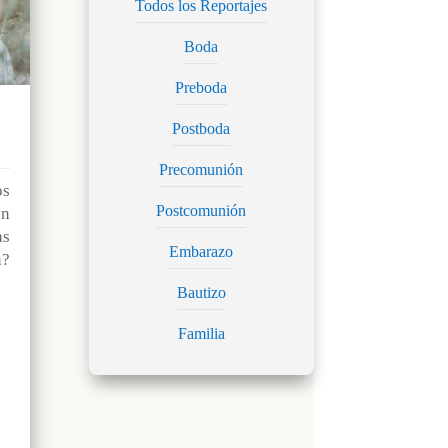
Todos los Reportajes
Boda
Preboda
Postboda
Precomunión
os
Postcomunión
n
as
Embarazo
?
Bautizo
Familia