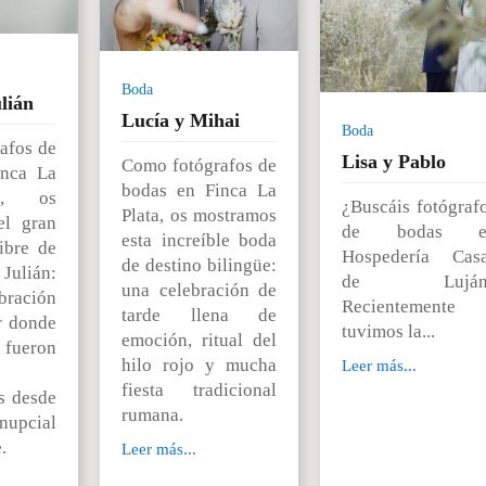
Boda
lián
Lucía y Mihai
Boda
afos de
Lisa y Pablo
Como fotógrafos de
inca La
bodas en Finca La
I, os
¿Buscáis fotógraf
Plata, os mostramos
el gran
de bodas e
esta increíble boda
libre de
Hospedería Cas
de destino bilingüe:
ulián:
de Luján
una celebración de
ración
Recientemente
tarde llena de
r donde
tuvimos la...
emoción, ritual del
s fueron
hilo rojo y mucha
Leer más...
fiesta tradicional
s desde
rumana.
nupcial
.
Leer más...