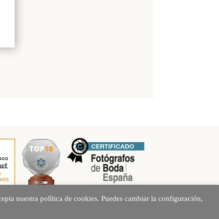
epta nuestra política de cookies. Puedes cambiar la configuración,