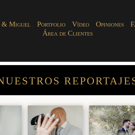
 & Miguel
Portfolio
Vídeo
Opiniones
F
Área de Clientes
NUESTROS REPORTAJE