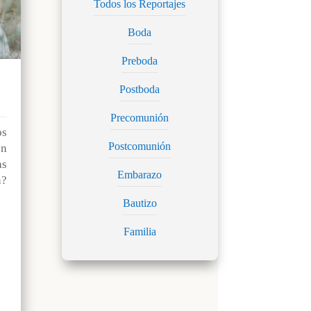
Todos los Reportajes
Boda
Preboda
Postboda
Precomunión
os
Postcomunión
n
as
Embarazo
?
Bautizo
Familia