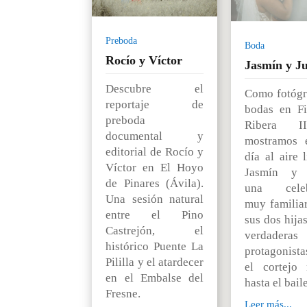
Preboda
Boda
Rocío y Víctor
Jasmín y Ju
Descubre el
Como fotógr
reportaje de
bodas en F
preboda
Ribera I
documental y
mostramos 
editorial de Rocío y
día al aire 
Víctor en El Hoyo
Jasmín y J
de Pinares (Ávila).
una celeb
Una sesión natural
muy familia
entre el Pino
sus dos hija
Castrejón, el
verdaderas
histórico Puente La
protagonista
Pililla y el atardecer
el cortejo 
en el Embalse del
hasta el baile
Fresne.
Leer más...