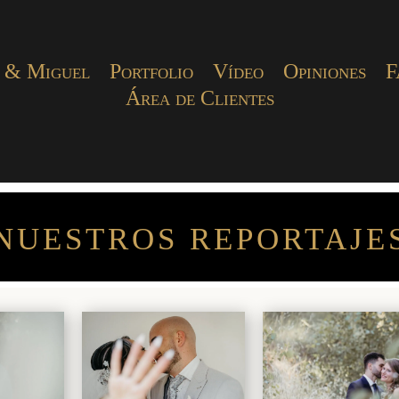
 & Miguel
Portfolio
Vídeo
Opiniones
F
Área de Clientes
NUESTROS REPORTAJE