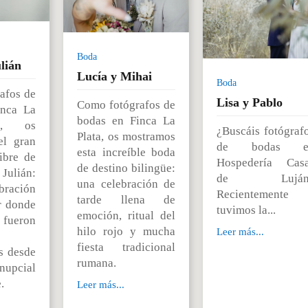
Boda
lián
Lucía y Mihai
Boda
afos de
Lisa y Pablo
Como fotógrafos de
inca La
bodas en Finca La
I, os
¿Buscáis fotógraf
Plata, os mostramos
el gran
de bodas e
esta increíble boda
libre de
Hospedería Cas
de destino bilingüe:
ulián:
de Luján
una celebración de
ración
Recientemente
tarde llena de
r donde
tuvimos la...
emoción, ritual del
s fueron
hilo rojo y mucha
Leer más...
fiesta tradicional
s desde
rumana.
nupcial
.
Leer más...