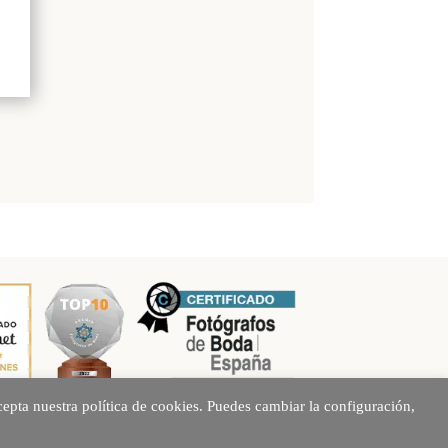
epta nuestra política de cookies. Puedes cambiar la configuración,