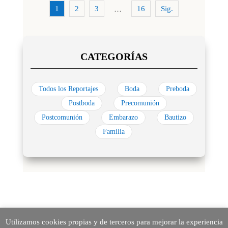
1
2
3
16
Sig.
…
Todos los Reportajes
Boda
Preboda
Postboda
Precomunión
Postcomunión
Embarazo
Bautizo
Familia
Utilizamos cookies propias y de terceros para mejorar la experiencia