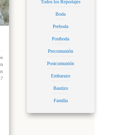
Todos los Reportajes
Boda
Preboda
Postboda
Precomunión
os
Postcomunión
n
as
Embarazo
?
Bautizo
Familia