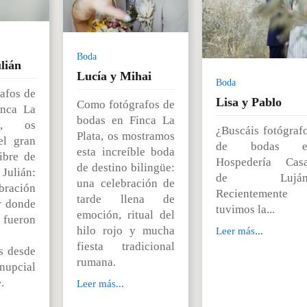
Boda
lián
Lucía y Mihai
Boda
afos de
Lisa y Pablo
Como fotógrafos de
inca La
bodas en Finca La
I, os
¿Buscáis fotógraf
Plata, os mostramos
el gran
de bodas e
esta increíble boda
libre de
Hospedería Cas
de destino bilingüe:
ulián:
de Luján
una celebración de
ración
Recientemente
tarde llena de
r donde
tuvimos la...
emoción, ritual del
s fueron
hilo rojo y mucha
Leer más...
fiesta tradicional
s desde
rumana.
nupcial
.
Leer más...