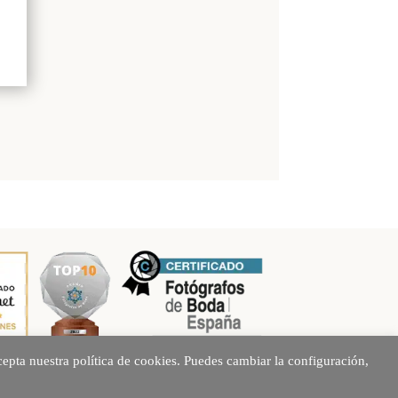
epta nuestra política de cookies. Puedes cambiar la configuración,