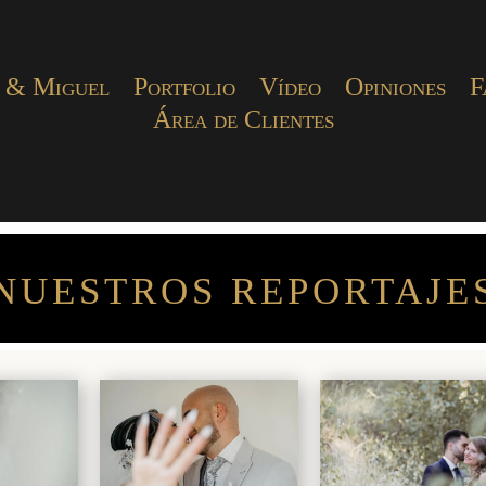
 & Miguel
Portfolio
Vídeo
Opiniones
F
Área de Clientes
NUESTROS REPORTAJE