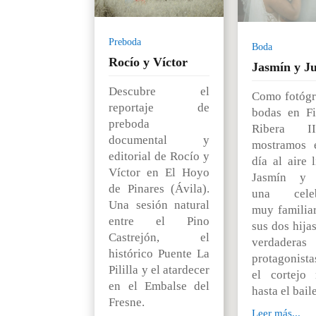
Preboda
Boda
Rocío y Víctor
Jasmín y Ju
Descubre el
Como fotógr
reportaje de
bodas en F
preboda
Ribera I
documental y
mostramos 
editorial de Rocío y
día al aire 
Víctor en El Hoyo
Jasmín y J
de Pinares (Ávila).
una celeb
Una sesión natural
muy familia
entre el Pino
sus dos hija
Castrejón, el
verdaderas
histórico Puente La
protagonista
Pililla y el atardecer
el cortejo 
en el Embalse del
hasta el baile
Fresne.
Leer más...