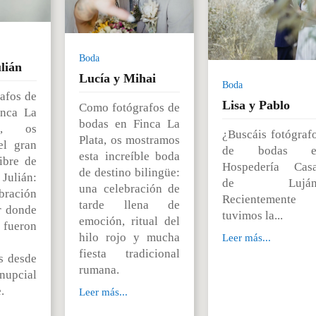
Boda
lián
Lucía y Mihai
Boda
afos de
Lisa y Pablo
Como fotógrafos de
inca La
bodas en Finca La
I, os
¿Buscáis fotógraf
Plata, os mostramos
el gran
de bodas e
esta increíble boda
libre de
Hospedería Cas
de destino bilingüe:
ulián:
de Luján
una celebración de
ración
Recientemente
tarde llena de
r donde
tuvimos la...
emoción, ritual del
s fueron
hilo rojo y mucha
Leer más...
fiesta tradicional
s desde
rumana.
nupcial
.
Leer más...