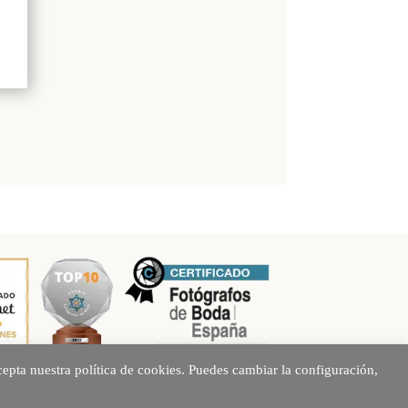
epta nuestra política de cookies. Puedes cambiar la configuración,