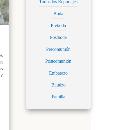
Todos los Reportajes
Boda
Preboda
Postboda
Precomunión
os
Postcomunión
n
as
Embarazo
?
Bautizo
Familia