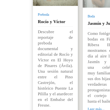
Preboda
Boda
Rocío y Víctor
Jasmín y Ju
Descubre el
Como fotógr
reportaje de
bodas en F
preboda
Ribera I
documental y
mostramos 
editorial de Rocío y
día al aire 
Víctor en El Hoyo
Jasmín y J
de Pinares (Ávila).
una celeb
Una sesión natural
muy familia
entre el Pino
sus dos hija
Castrejón, el
verdaderas
histórico Puente La
protagonista
Pililla y el atardecer
el cortejo 
en el Embalse del
hasta el baile
Fresne.
Leer más...