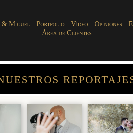
 & Miguel
Portfolio
Vídeo
Opiniones
F
Área de Clientes
NUESTROS REPORTAJE