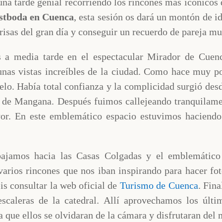
na tarde genial recorriendo los rincones más icónicos 
stboda en Cuenca
, esta sesión os dará un montón de id
 prisas del gran día y conseguir un recuerdo de pareja mu
a media tarde en el espectacular Mirador de Cuenc
 unas vistas increíbles de la ciudad. Como hace muy p
elo. Había total confianza y la complicidad surgió desd
 de Mangana. Después fuimos callejeando tranquilamen
yor. En este emblemático espacio estuvimos haciendo
bajamos hacia las Casas Colgadas y el emblemático
arios rincones que nos iban inspirando para hacer fot
is consultar la web oficial de
Turismo de Cuenca
. Fin
scaleras de la catedral. Allí aprovechamos los últim
 que ellos se olvidaran de la cámara y disfrutaran del