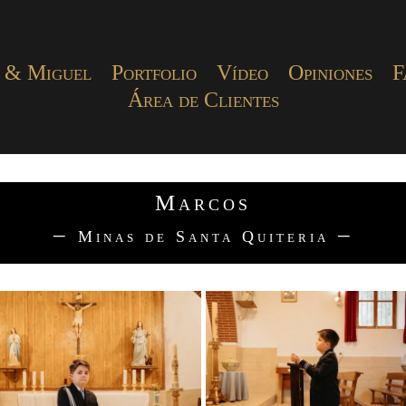
 & Miguel
Portfolio
Vídeo
Opiniones
F
Área de Clientes
Marcos
–
–
Minas de Santa Quiteria