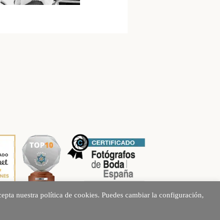
epta nuestra política de cookies. Puedes cambiar la configuración,