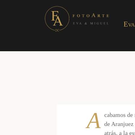
Eva
A
cabamos de r
de Aranjuez
atrás, a la 