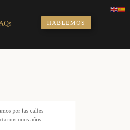
AQs
HABLEMOS
amos por las calles
rtarnos unos años