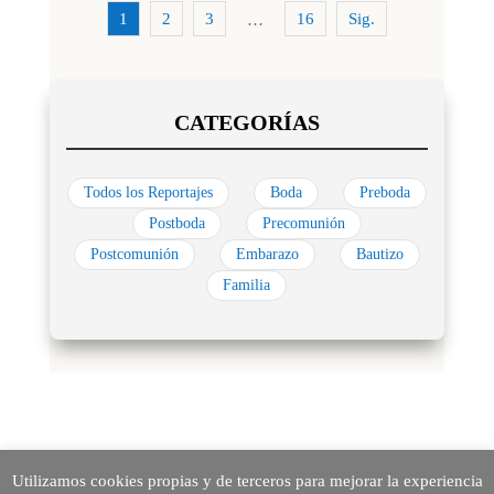
1
2
3
16
Sig.
…
Todos los Reportajes
Boda
Preboda
Postboda
Precomunión
Postcomunión
Embarazo
Bautizo
Familia
Utilizamos cookies propias y de terceros para mejorar la experiencia