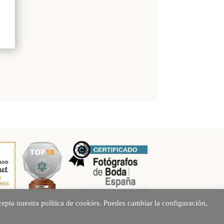
epta nuestra política de cookies. Puedes cambiar la configuración,