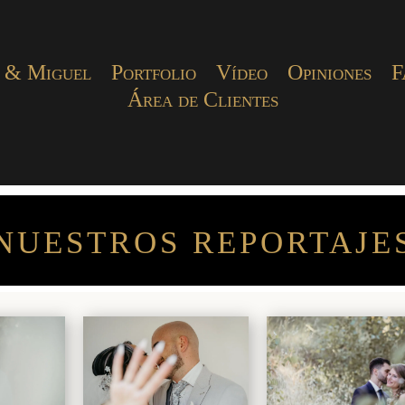
 & Miguel
Portfolio
Vídeo
Opiniones
F
Área de Clientes
NUESTROS REPORTAJE