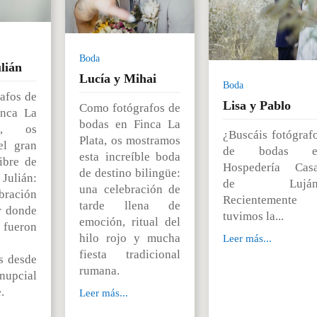
Boda
lián
Lucía y Mihai
Boda
afos de
Lisa y Pablo
Como fotógrafos de
inca La
bodas en Finca La
I, os
¿Buscáis fotógraf
Plata, os mostramos
el gran
de bodas e
esta increíble boda
libre de
Hospedería Cas
de destino bilingüe:
ulián:
de Luján
una celebración de
ración
Recientemente
tarde llena de
r donde
tuvimos la...
emoción, ritual del
s fueron
hilo rojo y mucha
Leer más...
fiesta tradicional
s desde
rumana.
nupcial
.
Leer más...