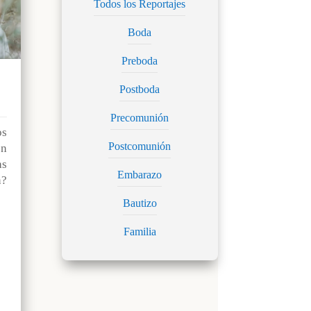
Todos los Reportajes
Boda
Preboda
Postboda
Precomunión
os
Postcomunión
n
as
Embarazo
?
Bautizo
Familia