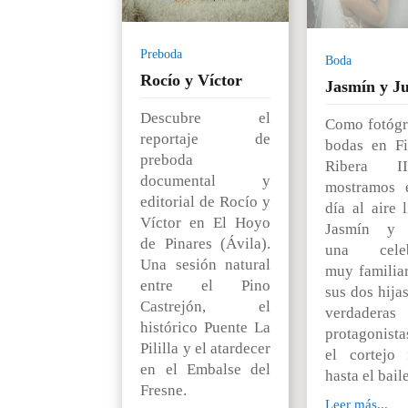
Preboda
Boda
Rocío y Víctor
Jasmín y Ju
Descubre el
Como fotógr
reportaje de
bodas en F
preboda
Ribera I
documental y
mostramos 
editorial de Rocío y
día al aire 
Víctor en El Hoyo
Jasmín y J
de Pinares (Ávila).
una celeb
Una sesión natural
muy familia
entre el Pino
sus dos hija
Castrejón, el
verdaderas
histórico Puente La
protagonista
Pililla y el atardecer
el cortejo 
en el Embalse del
hasta el baile
Fresne.
Leer más...