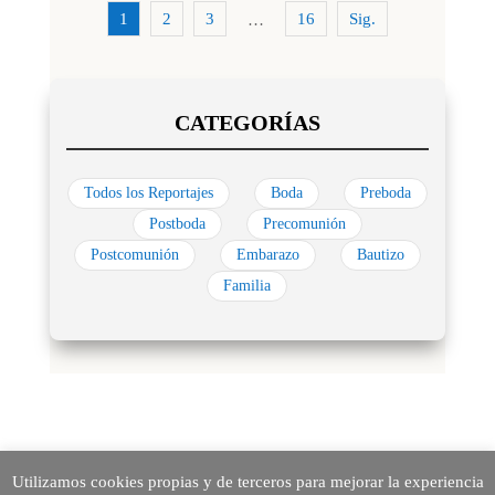
1
2
3
16
Sig.
…
Todos los Reportajes
Boda
Preboda
Postboda
Precomunión
Postcomunión
Embarazo
Bautizo
Familia
Utilizamos cookies propias y de terceros para mejorar la experiencia