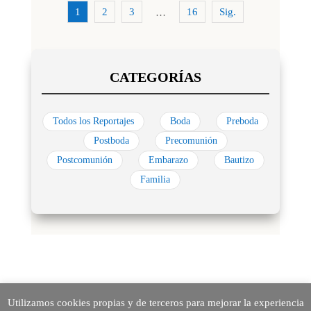
1
2
3
16
Sig.
…
Todos los Reportajes
Boda
Preboda
Postboda
Precomunión
Postcomunión
Embarazo
Bautizo
Familia
Utilizamos cookies propias y de terceros para mejorar la experiencia