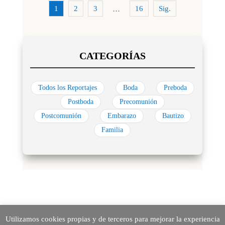
1
2
3
16
Sig.
…
Todos los Reportajes
Boda
Preboda
Postboda
Precomunión
Postcomunión
Embarazo
Bautizo
Familia
Utilizamos cookies propias y de terceros para mejorar la experiencia