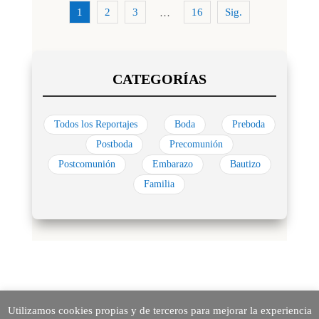
1
2
3
16
Sig.
…
Todos los Reportajes
Boda
Preboda
Postboda
Precomunión
Postcomunión
Embarazo
Bautizo
Familia
Utilizamos cookies propias y de terceros para mejorar la experiencia