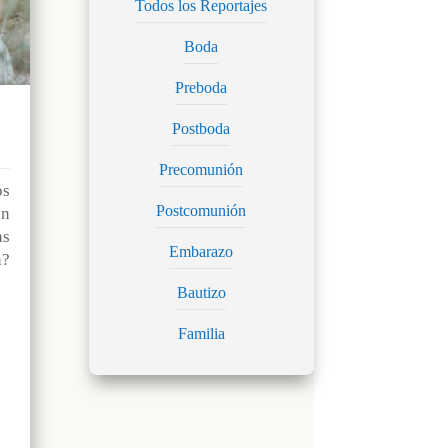
Todos los Reportajes
Boda
Preboda
Postboda
Precomunión
os
Postcomunión
n
as
Embarazo
?
Bautizo
Familia