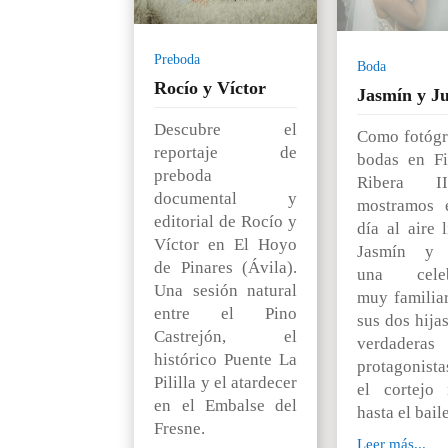
Preboda
Boda
Rocío y Víctor
Jasmín y Ju
Descubre el
Como fotógr
reportaje de
bodas en F
preboda
Ribera I
documental y
mostramos 
editorial de Rocío y
día al aire 
Víctor en El Hoyo
Jasmín y J
de Pinares (Ávila).
una celeb
Una sesión natural
muy familia
entre el Pino
sus dos hija
Castrejón, el
verdaderas
histórico Puente La
protagonista
Pililla y el atardecer
el cortejo 
en el Embalse del
hasta el baile
Fresne.
Leer más...