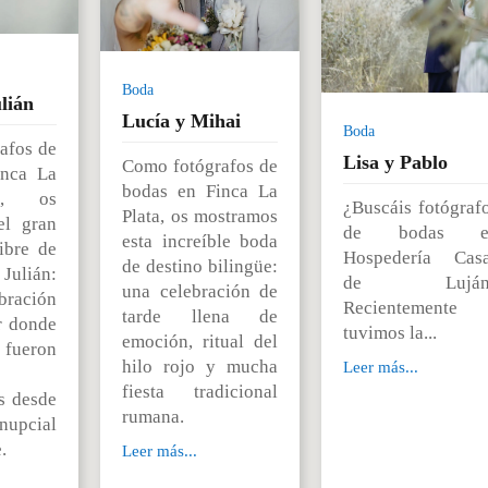
Boda
lián
Lucía y Mihai
Boda
afos de
Lisa y Pablo
Como fotógrafos de
inca La
bodas en Finca La
I, os
¿Buscáis fotógraf
Plata, os mostramos
el gran
de bodas e
esta increíble boda
libre de
Hospedería Cas
de destino bilingüe:
ulián:
de Luján
una celebración de
ración
Recientemente
tarde llena de
r donde
tuvimos la...
emoción, ritual del
s fueron
hilo rojo y mucha
Leer más...
fiesta tradicional
s desde
rumana.
nupcial
.
Leer más...