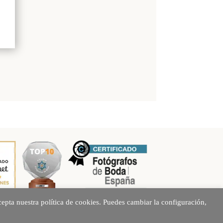
epta nuestra política de cookies. Puedes cambiar la configuración,