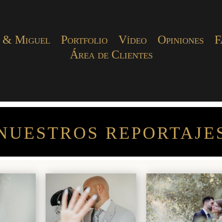
 & Miguel
Portfolio
Vídeo
Opiniones
F
Área de Clientes
NUESTROS REPORTAJE