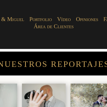
 & Miguel
Portfolio
Vídeo
Opiniones
F
Área de Clientes
NUESTROS REPORTAJE