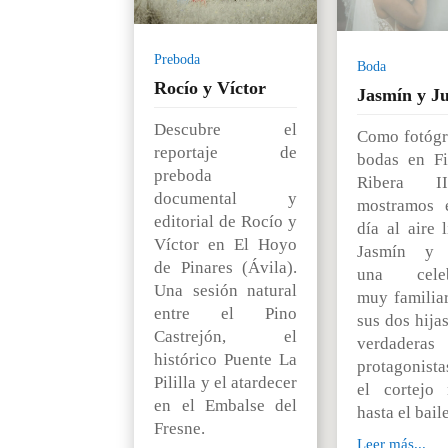
Preboda
Boda
Rocío y Víctor
Jasmín y Ju
Descubre el
Como fotógr
reportaje de
bodas en F
preboda
Ribera I
documental y
mostramos 
editorial de Rocío y
día al aire 
Víctor en El Hoyo
Jasmín y J
de Pinares (Ávila).
una celeb
Una sesión natural
muy familia
entre el Pino
sus dos hija
Castrejón, el
verdaderas
histórico Puente La
protagonista
Pililla y el atardecer
el cortejo 
en el Embalse del
hasta el baile
Fresne.
Leer más...