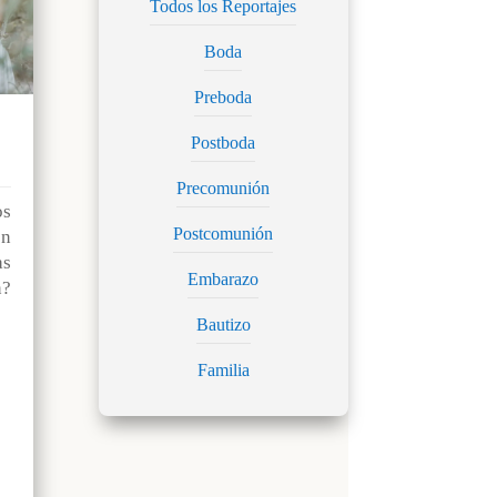
Todos los Reportajes
Boda
Preboda
Postboda
Precomunión
os
Postcomunión
n
as
Embarazo
?
Bautizo
Familia