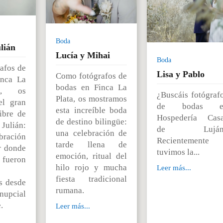
Boda
lián
Lucía y Mihai
Boda
afos de
Lisa y Pablo
Como fotógrafos de
inca La
bodas en Finca La
I, os
¿Buscáis fotógraf
Plata, os mostramos
el gran
de bodas e
esta increíble boda
libre de
Hospedería Cas
de destino bilingüe:
ulián:
de Luján
una celebración de
ración
Recientemente
tarde llena de
r donde
tuvimos la...
emoción, ritual del
s fueron
hilo rojo y mucha
Leer más...
fiesta tradicional
s desde
rumana.
nupcial
.
Leer más...