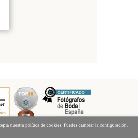
epta nuestra política de cookies. Puedes cambiar la configuración,