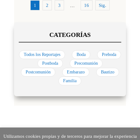
1
2
3
16
Sig.
…
Todos los Reportajes
Boda
Preboda
Postboda
Precomunión
Postcomunión
Embarazo
Bautizo
Familia
Utilizamos cookies propias y de terceros para mejorar la experiencia