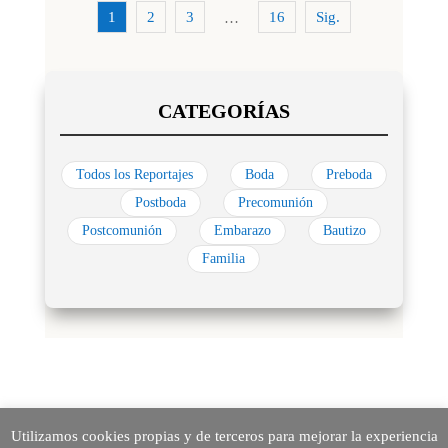
1
2
3
16
Sig.
…
Todos los Reportajes
Boda
Preboda
Postboda
Precomunión
Postcomunión
Embarazo
Bautizo
Familia
Utilizamos cookies propias y de terceros para mejorar la experiencia