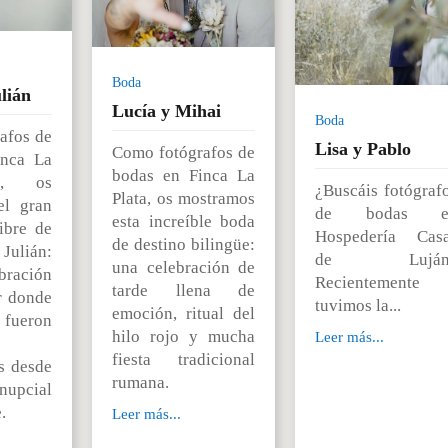
Boda
lián
Lucía y Mihai
Boda
afos de
Lisa y Pablo
Como fotógrafos de
inca La
bodas en Finca La
I, os
¿Buscáis fotógraf
Plata, os mostramos
el gran
de bodas e
esta increíble boda
libre de
Hospedería Cas
de destino bilingüe:
ulián:
de Luján
una celebración de
ración
Recientemente
tarde llena de
r donde
tuvimos la...
emoción, ritual del
s fueron
hilo rojo y mucha
Leer más...
fiesta tradicional
s desde
rumana.
nupcial
.
Leer más...