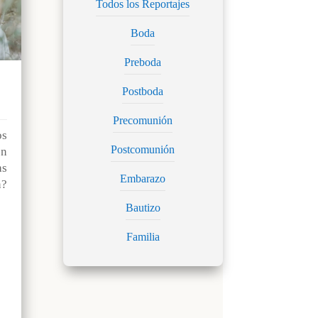
Todos los Reportajes
Boda
Preboda
Postboda
Precomunión
os
Postcomunión
n
as
Embarazo
?
Bautizo
Familia