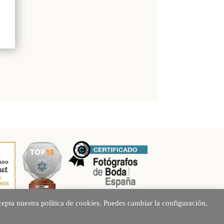
epta nuestra política de cookies. Puedes cambiar la configuración,