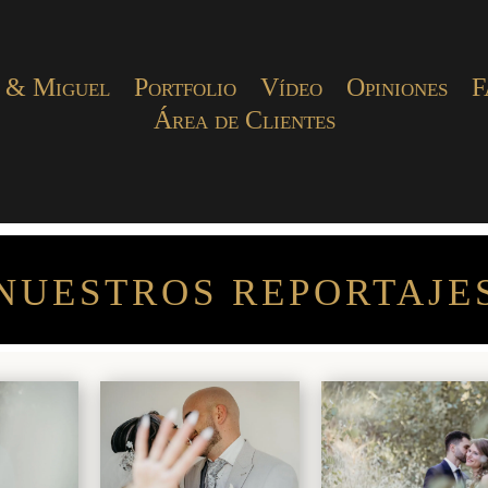
 & Miguel
Portfolio
Vídeo
Opiniones
F
Área de Clientes
NUESTROS REPORTAJE