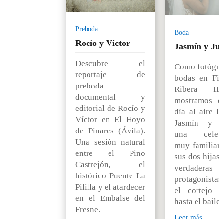
Preboda
Boda
Rocío y Víctor
Jasmín y Ju
Descubre el
Como fotógr
reportaje de
bodas en F
preboda
Ribera I
documental y
mostramos 
editorial de Rocío y
día al aire 
Víctor en El Hoyo
Jasmín y J
de Pinares (Ávila).
una celeb
Una sesión natural
muy familia
entre el Pino
sus dos hija
Castrejón, el
verdaderas
histórico Puente La
protagonista
Pililla y el atardecer
el cortejo 
en el Embalse del
hasta el baile
Fresne.
Leer más...