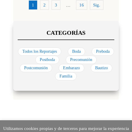
1
2
3
16
Sig.
…
Todos los Reportajes
Boda
Preboda
Postboda
Precomunión
Postcomunión
Embarazo
Bautizo
Familia
Utilizamos cookies propias y de terceros para mejorar la experiencia