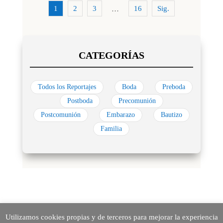
1
2
3
16
Sig.
…
Todos los Reportajes
Boda
Preboda
Postboda
Precomunión
Postcomunión
Embarazo
Bautizo
Familia
Utilizamos cookies propias y de terceros para mejorar la experiencia