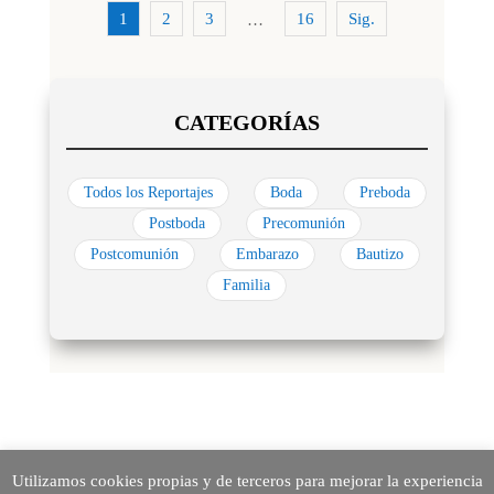
1
2
3
16
Sig.
…
Todos los Reportajes
Boda
Preboda
Postboda
Precomunión
Postcomunión
Embarazo
Bautizo
Familia
Utilizamos cookies propias y de terceros para mejorar la experiencia