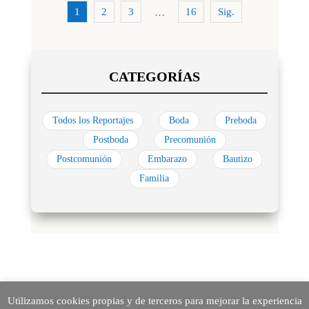
1
2
3
16
Sig.
…
Todos los Reportajes
Boda
Preboda
Postboda
Precomunión
Postcomunión
Embarazo
Bautizo
Familia
Utilizamos cookies propias y de terceros para mejorar la experiencia