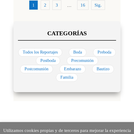
1
2
3
16
Sig.
…
Todos los Reportajes
Boda
Preboda
Postboda
Precomunión
Postcomunión
Embarazo
Bautizo
Familia
Utilizamos cookies propias y de terceros para mejorar la experiencia