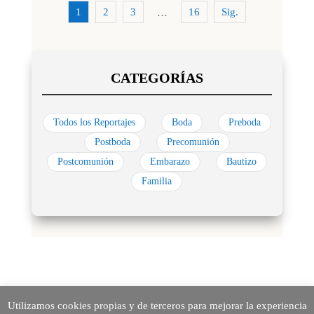
1
2
3
16
Sig.
…
Todos los Reportajes
Boda
Preboda
Postboda
Precomunión
Postcomunión
Embarazo
Bautizo
Familia
Utilizamos cookies propias y de terceros para mejorar la experiencia