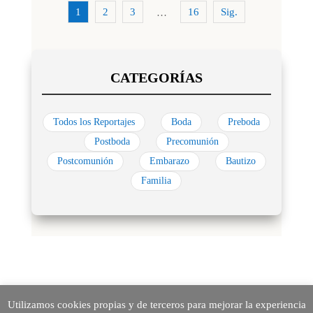
1
2
3
16
Sig.
…
Todos los Reportajes
Boda
Preboda
Postboda
Precomunión
Postcomunión
Embarazo
Bautizo
Familia
Utilizamos cookies propias y de terceros para mejorar la experiencia