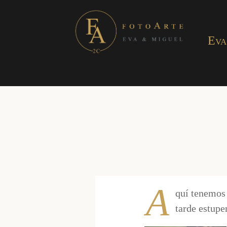
Eva
A
quí tenemos 
tarde estupe