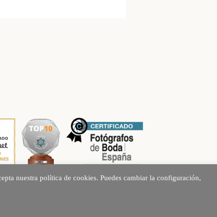
epta nuestra política de cookies. Puedes cambiar la configuración,