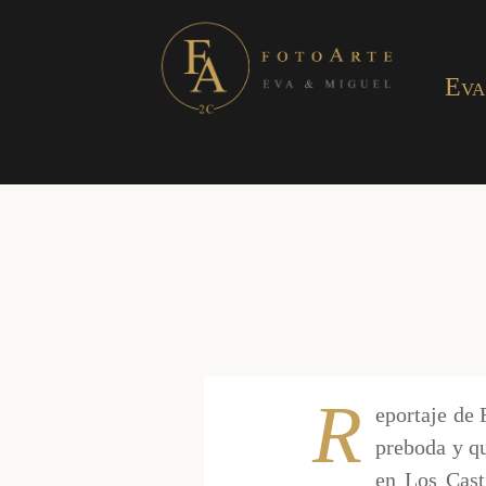
Eva
R
eportaje de 
preboda y qu
en Los Cast