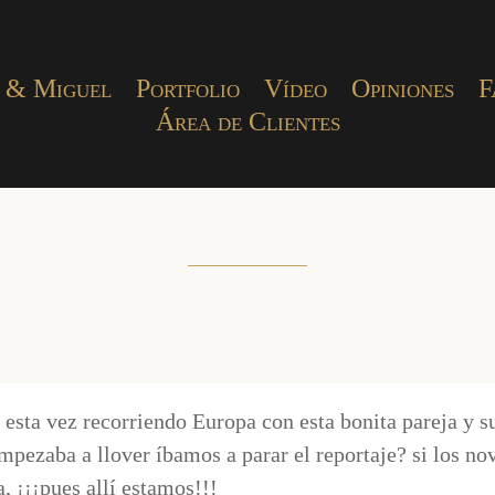
 & Miguel
Portfolio
Vídeo
Opiniones
F
Área de Clientes
 esta vez recorriendo Europa con esta bonita pareja y 
empezaba a llover íbamos a parar el reportaje? si los no
a, ¡¡¡pues allí estamos!!!