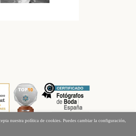
epta nuestra política de cookies. Puedes cambiar la configuración,