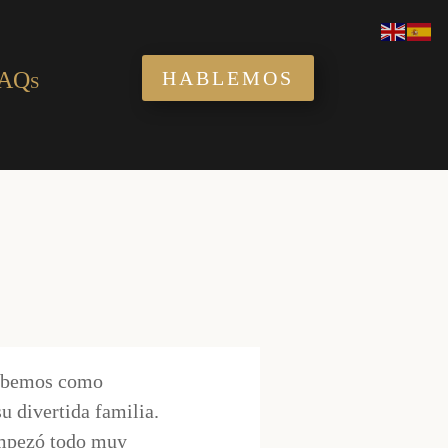
AQs
HABLEMOS
 sabemos como
 divertida familia.
empezó todo muy