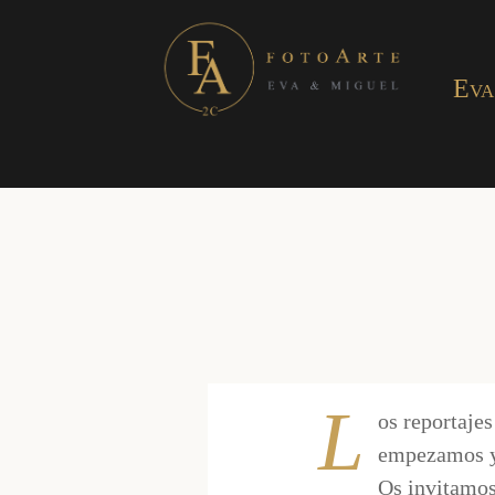
Eva
L
os reportaje
empezamos y 
Os invitamos