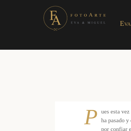
Eva
P
ues esta vez
ha pasado y 
por confiar 