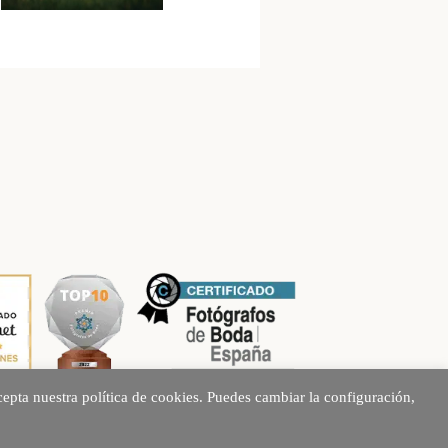
epta nuestra política de cookies. Puedes cambiar la configuración,