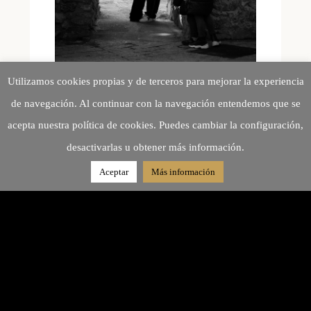
Utilizamos cookies propias y de terceros para mejorar la experiencia
de navegación. Al continuar con la navegación entendemos que se
acepta nuestra política de cookies. Puedes cambiar la configuración,
desactivarlas u obtener más información.
Aceptar
Más información
Galería no encontrada.