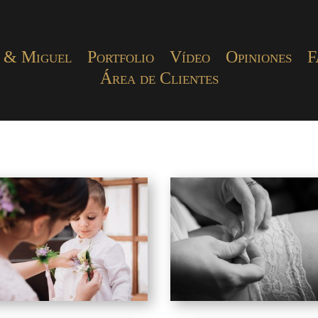
 & Miguel
Portfolio
Vídeo
Opiniones
F
Área de Clientes