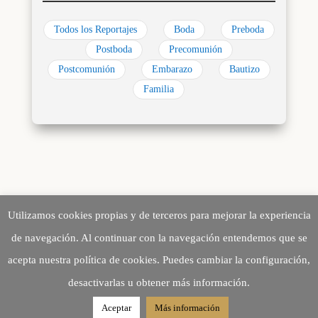
Todos los Reportajes
Boda
Preboda
Postboda
Precomunión
Postcomunión
Embarazo
Bautizo
Familia
Utilizamos cookies propias y de terceros para mejorar la experiencia
de navegación. Al continuar con la navegación entendemos que se
acepta nuestra política de cookies. Puedes cambiar la configuración,
Creando Recuerdos desde 2010
desactivarlas u obtener más información.
©2026 fotoarte 2c
Aceptar
Más información