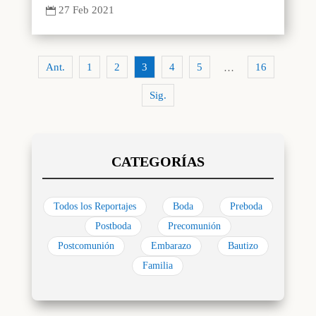
27 Feb 2021

Ant.
1
2
3
4
5
16
…
Sig.
Todos los Reportajes
Boda
Preboda
Postboda
Precomunión
Postcomunión
Embarazo
Bautizo
Familia