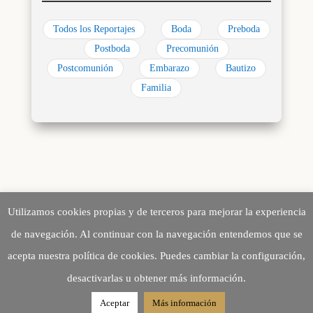
Todos los Reportajes
Boda
Preboda
Postboda
Precomunión
Postcomunión
Embarazo
Bautizo
Familia
Utilizamos cookies propias y de terceros para mejorar la experiencia
de navegación. Al continuar con la navegación entendemos que se
acepta nuestra política de cookies. Puedes cambiar la configuración,
Creando Recuerdos desde 2010
desactivarlas u obtener más información.
©2026 fotoarte 2c
Aceptar
Más información