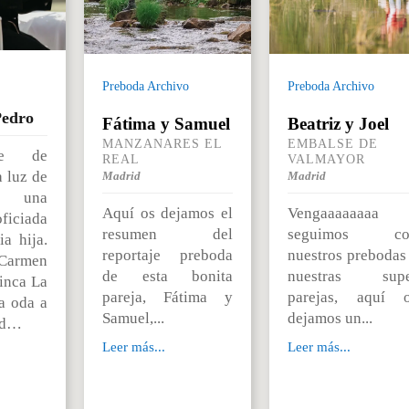
Preboda Archivo
Preboda Archivo
Pedro
Fátima y Samuel
Beatriz y Joel
MANZANARES EL
EMBALSE DE
de de
REAL
VALMAYOR
a luz de
Madrid
Madrid
y una
Aquí os dejamos el
Vengaaaaaaaa
ficiada
resumen del
seguimos co
a hija.
reportaje preboda
nuestros prebodas
 Carmen
de esta bonita
nuestras supe
inca La
pareja, Fátima y
parejas, aquí 
a oda a
Samuel,...
dejamos un...
dad…
Leer más...
Leer más...