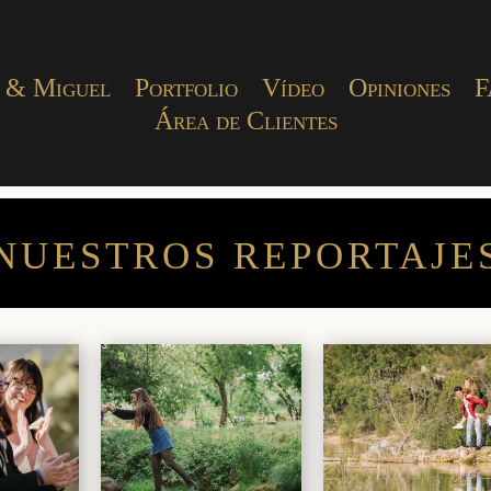
 & Miguel
Portfolio
Vídeo
Opiniones
F
Área de Clientes
NUESTROS REPORTAJE