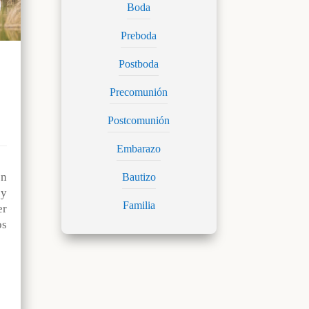
Boda
Preboda
Postboda
Precomunión
Postcomunión
Embarazo
n
Bautizo
 y
Familia
r
os