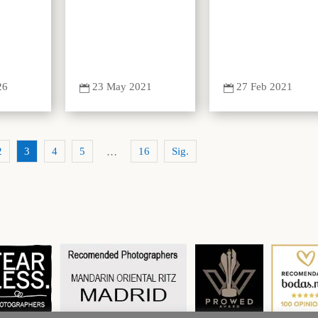
23 May 2021
27 Feb 2021
26


2
3
4
5
16
Sig.
…