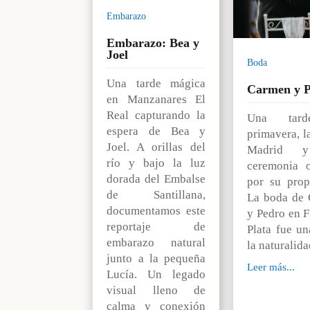
Embarazo
Embarazo: Bea y
Joel
Boda
Una tarde mágica
Carmen y 
en Manzanares El
Real capturando la
Una tar
espera de Bea y
primavera, l
Joel. A orillas del
Madrid 
río y bajo la luz
ceremonia o
dorada del Embalse
por su propi
de Santillana,
La boda de
documentamos este
y Pedro en F
reportaje de
Plata fue un
embarazo natural
la naturali
junto a la pequeña
Leer más...
Lucía. Un legado
visual lleno de
calma y conexión