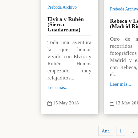
Preboda Archivo
Preboda Archiv
Elvira y Rubén
Rebeca y L
(Sierra
(Madrid Rí
Guadarrama)
Otro de nu
Toda una aventura
recorridos
la que hemos
fotográfic
vivido con Elvira y
Madrid y e
Rubén. Hemos
con Rebeca,
empezado muy
el...
relajaditos...
Leer más...
Leer más...
13 May 20
15 May 2018


Ant.
1
…