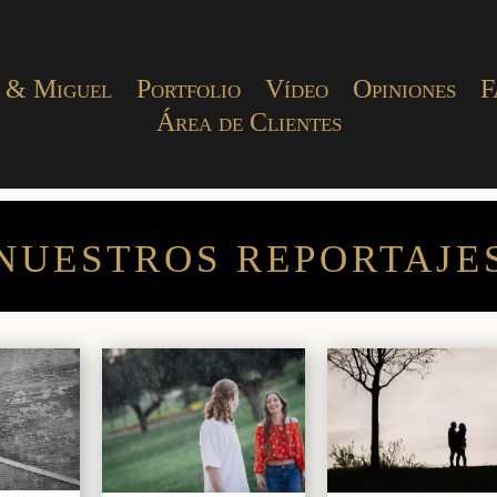
 & Miguel
Portfolio
Vídeo
Opiniones
F
Área de Clientes
NUESTROS REPORTAJE