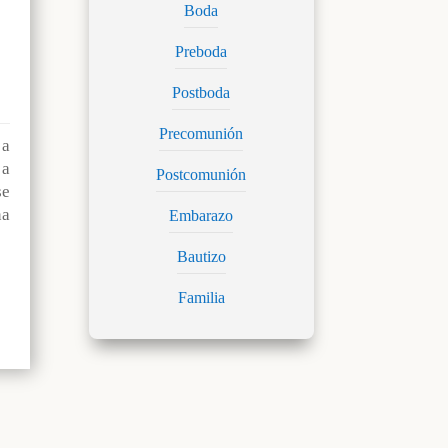
Boda
Preboda
Postboda
Precomunión
a
 a
Postcomunión
se
na
Embarazo
Bautizo
Familia