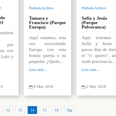
o
Preboda Archivo
Preboda Archivo
olo
Tamara y
Sofía y Jesús
o)
Francisco (Parque
(Parque
Europa)
Polvoranca)
estros
Aquí estamos, esta
Aquí tenemos 
vez recorriendo
Sofía y Jesús
os por
Europa con esta
pocos días de dar
sta vez
bonita pareja y su
el "sí quiero", u
 Lolo y
pequeña. ¿Quién...
tarde preciosa la...
Leer más...
Leer más...
18
8 May 2018
2 May 2018


12
13
14
15
16
Sig.