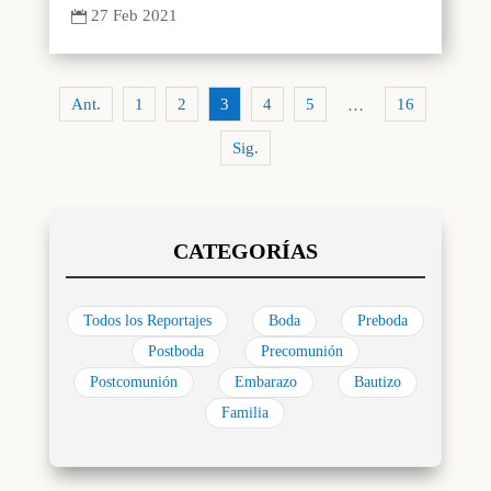
27 Feb 2021

Ant.
1
2
3
4
5
16
…
Sig.
Todos los Reportajes
Boda
Preboda
Postboda
Precomunión
Postcomunión
Embarazo
Bautizo
Familia