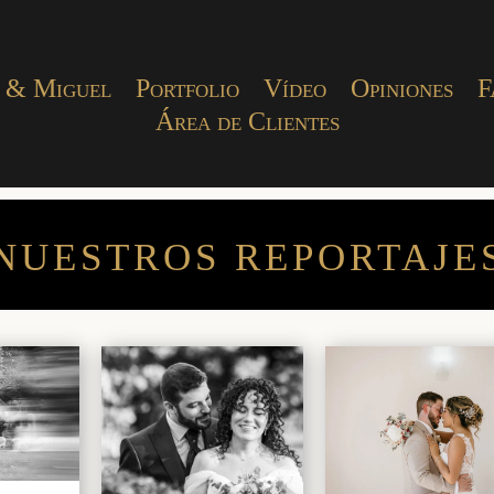
 & Miguel
Portfolio
Vídeo
Opiniones
F
Área de Clientes
NUESTROS REPORTAJE