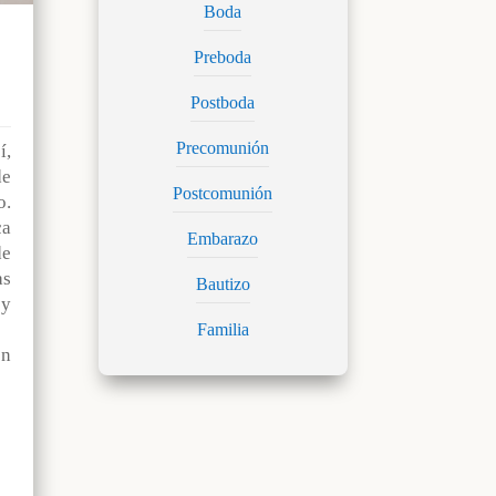
Boda
Preboda
Postboda
Precomunión
,
e
Postcomunión
o.
ca
Embarazo
de
s
Bautizo
y
Familia
n