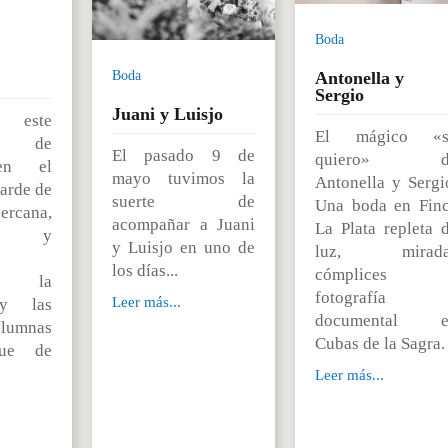
Boda
Antonella y
Boda
Sergio
Juani y Luisjo
 este
El mágico «sí
je de
El pasado 9 de
quiero» d
en el
mayo tuvimos la
Antonella y Sergi
tarde de
suerte de
Una boda en Fin
rcana,
acompañar a Juani
La Plata repleta 
al y
y Luisjo en uno de
luz, mirada
los días...
cómplices 
ndo la
fotografía
Leer más...
 y las
documental e
olumnas
Cubas de la Sagra.
que de
Leer más...