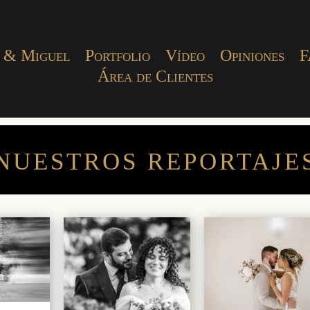
 & Miguel
Portfolio
Vídeo
Opiniones
F
Área de Clientes
NUESTROS REPORTAJE