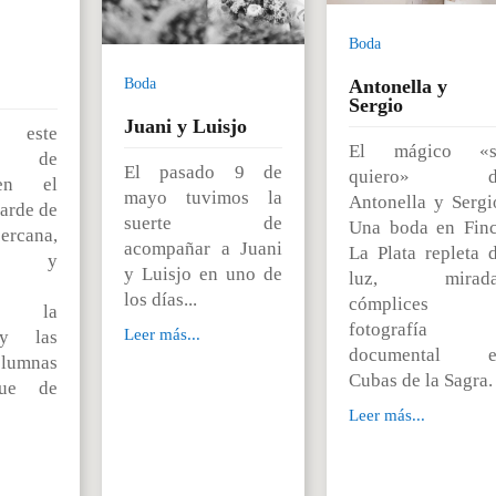
Boda
Antonella y
Boda
Sergio
Juani y Luisjo
 este
El mágico «sí
je de
El pasado 9 de
quiero» d
en el
mayo tuvimos la
Antonella y Sergi
tarde de
suerte de
Una boda en Fin
rcana,
acompañar a Juani
La Plata repleta 
al y
y Luisjo en uno de
luz, mirada
los días...
cómplices 
ndo la
fotografía
Leer más...
 y las
documental e
olumnas
Cubas de la Sagra.
que de
Leer más...