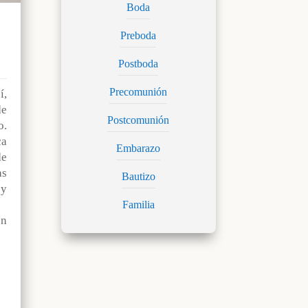
Boda
Preboda
Postboda
Precomunión
,
e
Postcomunión
o.
ca
Embarazo
de
s
Bautizo
y
Familia
n