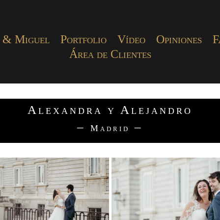
 & Miguel
Portfolio
Vídeo
Opiniones
F
Área de Clientes
Alexandra y Alejandro
–
–
Madrid