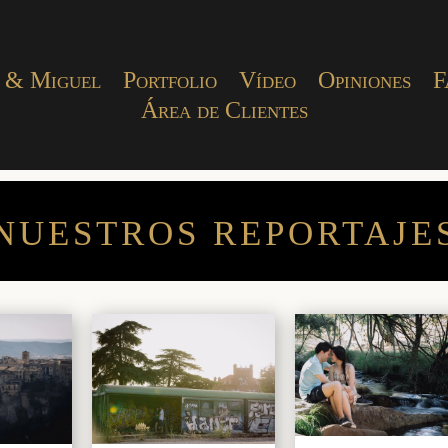
 & Miguel
Portfolio
Vídeo
Opiniones
F
Área de Clientes
NUESTROS REPORTAJE