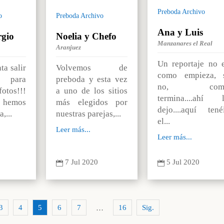
Preboda Archivo
o
Preboda Archivo
Ana y Luis
rgio
Noelia y Chefo
Manzanares el Real
Aranjuez
Un reportaje no 
ta salir
Volvemos de
como empieza, 
d para
preboda y esta vez
no, com
tos!!!
a uno de los sitios
termina....ahí 
s hemos
más elegidos por
dejo....aquí tené
,...
nuestras parejas,...
el...
Leer más...
Leer más...
0
7 Jul 2020
5 Jul 2020


3
4
5
6
7
16
Sig.
…