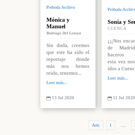
Preboda Archivo
Preboda Archiv
Mónica y
Sonia y Se
Manuel
CUENCA
Buitrago Del Lozoya
¡¡¡Nos encan
Sin duda, creemos
de Madri
que este ha sido el
haceros fo
reportaje donde
esta vez no
más nos hemos
idos a Cuenca
reido, tenemos...
Leer más...
Leer más...
11 Jul 202
13 Jul 2020


Ant.
1
…