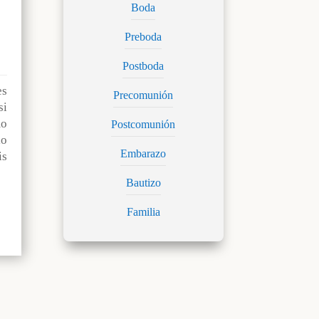
Boda
Preboda
Postboda
es
Precomunión
si
o
Postcomunión
lo
Embarazo
is
Bautizo
Familia